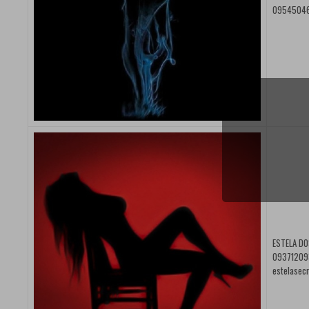
0954504
ESTELA DO
093712093 
estelasec