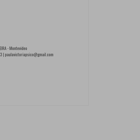
EIRA - Montevideo
 | paulavictoriapsico@gmail.com