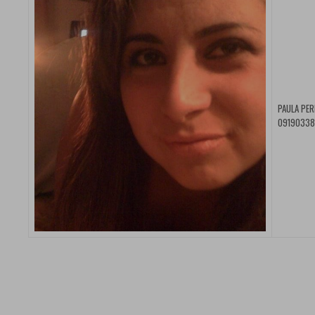
PAULA PER
091903383