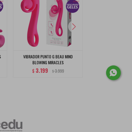
S
VIBRADOR PUNTO G BEAU MIND
VIBRADOR PUNTO G ARVI
BLOWING MIRACLES
3.199
$
$
3.199
$
3.999
$