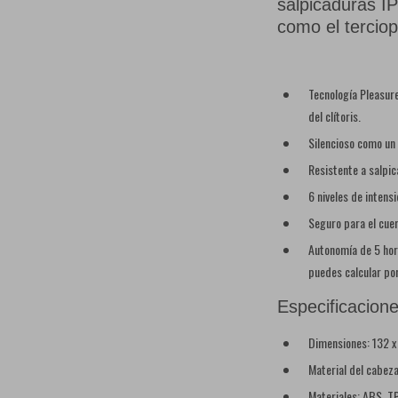
salpicaduras I
como el terciop
Tecnología Pleasure 
del clítoris.
Silencioso como un 
Resistente a salpic
6 niveles de intens
Seguro para el cuer
Autonomía de 5 hor
puedes calcular po
Especificacione
Dimensiones: 132 
Material del cabeza
Materiales: ABS, T