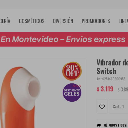
CERÍA
COSMÉTICOS
DIVERSIÓN
PROMOCIONES
LINE
Vibrador d
Switch
4251460600958
3.119
$
3.8
$
1
MÉTODOS Y COST