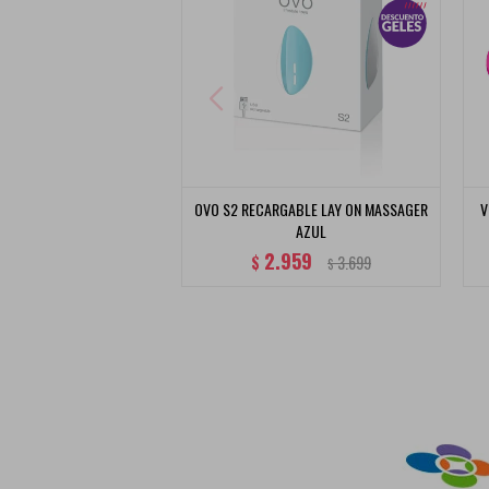
OVO S2 RECARGABLE LAY ON MASSAGER
V
AZUL
2.959
$
3.699
$