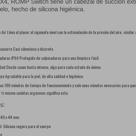
PX4, ROMP Switch tiene un cabezal de succión ext
elo, hecho de silicona higiénica.
Air Lleva el placer al siguiente nivel con la estimulación de la presión del aire, similar 
susurro Casi silencioso y discreto.
aduras IPX4 Protegido de salpicaduras para una limpieza fácil.
idad Desde suave hasta intenso, algo para cada estado de ánimo.
po Agradable para la piel, de alta calidad e higiénico.
as 180 minutos de tiempo de funcionamiento y solo unos minutos necesarios para qu
r ti mismo cuántos orgasmos significa esto.
s:
x 49 x 44 mm
l: Silicona segura para el cuerpo
PE