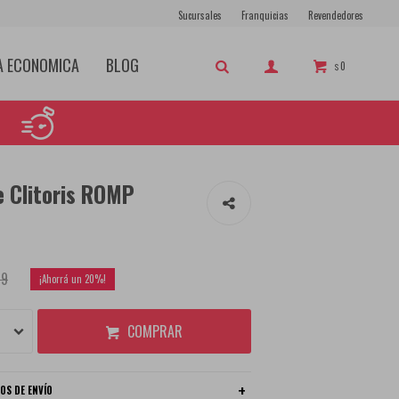
Sucursales
Franquicias
Revendedores
A ECONOMICA
BLOG
0
$
e Clitoris ROMP
99
20
COMPRAR
OS DE ENVÍO