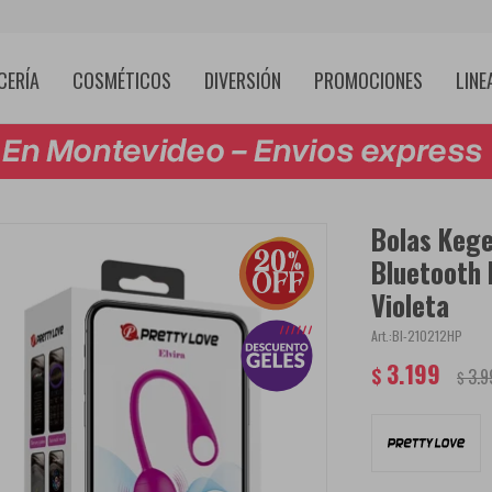
CERÍA
COSMÉTICOS
DIVERSIÓN
PROMOCIONES
LINE
Bolas Kege
Bluetooth 
Violeta
BI-210212HP
3.199
$
3.9
$