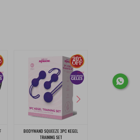
F
BODYWAND SQUEEZE 3PC KEGEL
SATISFYER YONI POW
TRAINING SET
TRAINING SET 