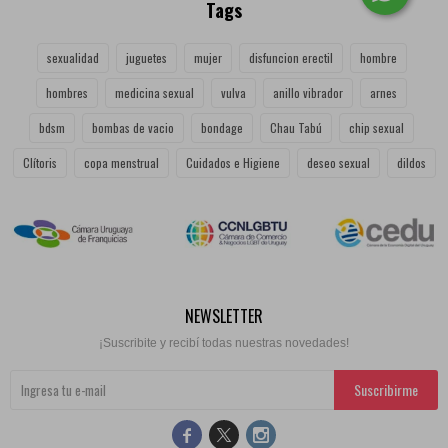
Tags
sexualidad
juguetes
mujer
disfuncion erectil
hombre
hombres
medicina sexual
vulva
anillo vibrador
arnes
bdsm
bombas de vacio
bondage
Chau Tabú
chip sexual
Clítoris
copa menstrual
Cuidados e Higiene
deseo sexual
dildos
NEWSLETTER
¡Suscribite y recibí todas nuestras novedades!
Suscribirme


