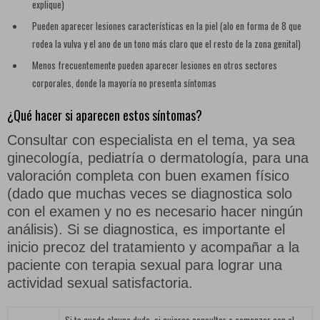
explique)
Muñecas
Pueden aparecer lesiones características en la piel (alo en forma de 8 que
rodea la vulva y el ano de un tono más claro que el resto de la zona genital)
Menos frecuentemente pueden aparecer lesiones en otros sectores
Porta Juguetes
corporales, donde la mayoría no presenta síntomas
¿Qué hacer si aparecen estos síntomas?
Consultar con especialista en el tema, ya sea
Rotadores
ginecología, pediatría o dermatología, para una
valoración completa con buen examen físico
(dado que muchas veces se diagnostica solo
con el examen y no es necesario hacer ningún
Sex Machine
análisis). Si se diagnostica, es importante el
inicio precoz del tratamiento y acompañar a la
paciente con terapia sexual para lograr una
actividad sexual satisfactoria.
Succionadores
Si te queda alguna duda, si quieres consultar o comenzar con el