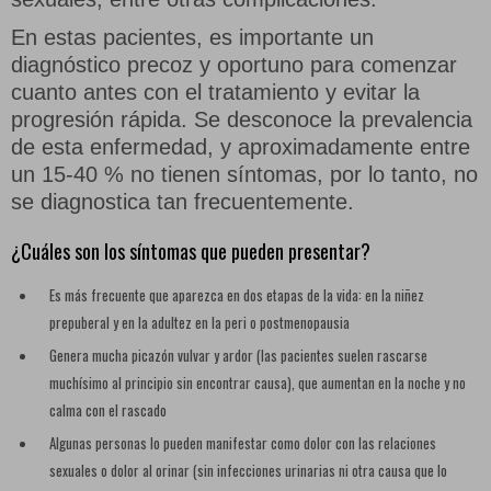
En estas pacientes, es importante un
Doble Dildo
diagnóstico precoz y oportuno para comenzar
cuanto antes con el tratamiento y evitar la
progresión rápida. Se desconoce la prevalencia
de esta enfermedad, y aproximadamente entre
Fundas y extensiones
un 15-40 % no tienen síntomas, por lo tanto, no
se diagnostica tan frecuentemente.
¿Cuáles son los síntomas que pueden presentar?
Kits
Es más frecuente que aparezca en dos etapas de la vida: en la niñez
prepuberal y en la adultez en la peri o postmenopausia
Genera mucha picazón vulvar y ardor (las pacientes suelen rascarse
muchísimo al principio sin encontrar causa), que aumentan en la noche y no
Masturbadores
calma con el rascado
Algunas personas lo pueden manifestar como dolor con las relaciones
sexuales o dolor al orinar (sin infecciones urinarias ni otra causa que lo