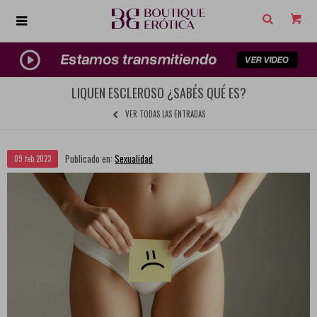
MI CUENTA

Juguetes
Lencería
Cosméticos
Diversión
Promociones
LIQUEN ESCLEROSO ¿SABÉS QUÉ ES?
Anales
VER TODAS LAS ENTRADAS
Publicado en:
Sexualidad
09
feb
2023
Anillos
Arneses
BDSM